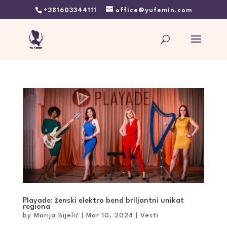
+381603344111
office@yufemin.com
Playade: ženski elektro bend briljantni unikat
regiona
by
Marija Bijelić
|
Mar 10, 2024
|
Vesti