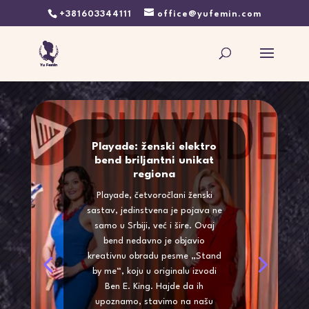
+381603344111
office@yufemin.com
Playade: ženski elektro
bend briljantni unikat
regiona
Playade, četvoročlani ženski
sastav, jedinstvena je pojava ne
samo u Srbiji, već i šire. Ovaj
bend nedavno je objavio
kreativnu obradu pesme „Stand
by me“, koju u originalu izvodi
Ben E. King. Hajde da ih
upoznamo, stavimo na našu