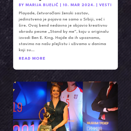
BY
MARIJA BIJELIĆ
|
10. MAR 2024.
|
VESTI
Playade, četvoročlani ženski sastav,
jedinstvena je pojava ne samo u Srbiji, već i
šire. Ovaj bend nedavno je objavio kreativnu
obradu pesme „Stand by me“, koju u originalu
izvodi Ben E. King. Hajde da ih upoznamo,
stavimo na našu plejlistu i uživamo u danima
koji su...
READ MORE