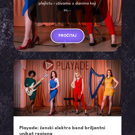
plejlistu i uživamo u danima koji
su...
PROČITAJ
Playade: ženski elektro bend briljantni
unikat regiona