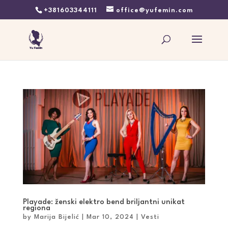
+381603344111
office@yufemin.com
Playade: ženski elektro bend briljantni unikat
regiona
by
Marija Bijelić
|
Mar 10, 2024
|
Vesti